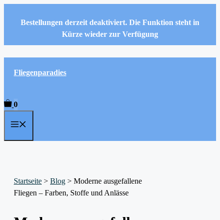
Zum
Inhalt
Bestellungen derzeit deaktiviert. Die Funktion steht in
springen
Kürze wieder zur Verfügung
Fliegenparadies
0
Menü
Startseite
>
Blog
>
Moderne ausgefallene
Fliegen – Farben, Stoffe und Anlässe