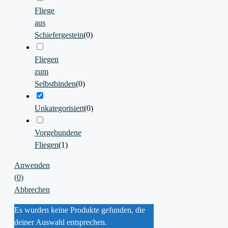
Fliege
aus
Schiefergestein
(
0
)
Fliegen
zum
Selbstbinden
(
0
)
Unkategorisiert
(
0
)
Vorgebundene
Fliegen
(
1
)
Anwenden
(
0
)
Abbrechen
Es wurden keine Produkte gefunden, die
deiner Auswahl entsprechen.