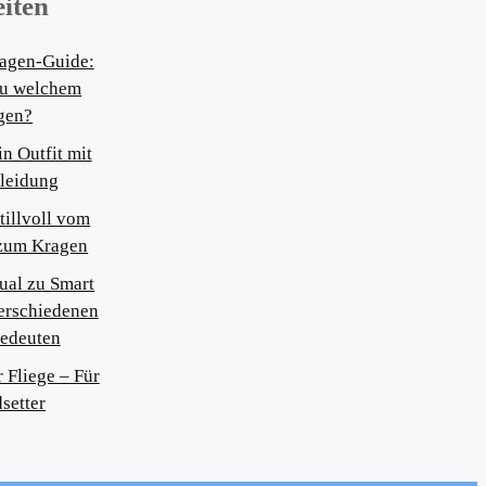
iten
ragen-Guide:
zu welchem
gen?
in Outfit mit
Kleidung
tillvoll vom
 zum Kragen
ual zu Smart
erschiedenen
bedeuten
Fliege – Für
setter