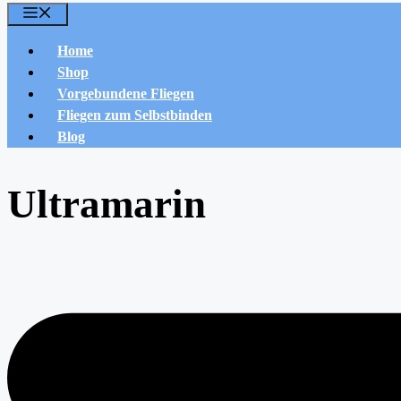
Menü
Home
Shop
Vorgebundene Fliegen
Fliegen zum Selbstbinden
Blog
Ultramarin