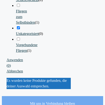
Fliegen
zum
Selbstbinden
(
1
)
Unkategorisiert
(
0
)
Vorgebundene
Fliegen
(
1
)
Anwenden
(
0
)
Abbrechen
Es wurden keine Produkte gefunden, die
deiner Auswahl entsprechen.
Mit uns in Verbindung bleiben