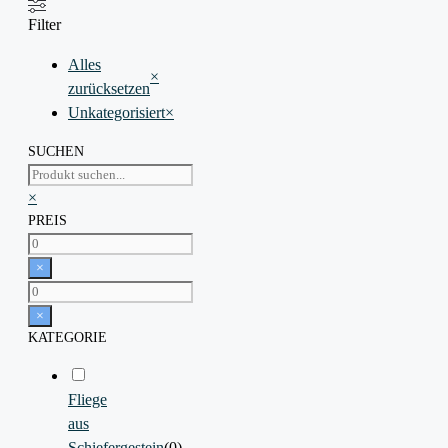
Filter
Alles
×
zurücksetzen
Unkategorisiert
×
SUCHEN
Suchen
×
PREIS
×
×
KATEGORIE
Fliege
aus
Schiefergestein
(
0
)